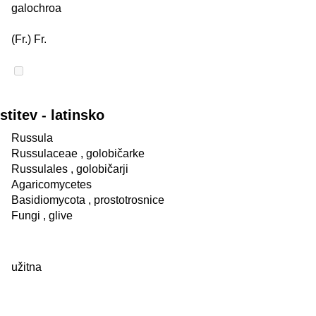
galochroa
(Fr.) Fr.
itev - latinsko
Russula
Russulaceae
, golobičarke
Russulales
, golobičarji
Agaricomycetes
Basidiomycota
, prostotrosnice
Fungi
, glive
užitna