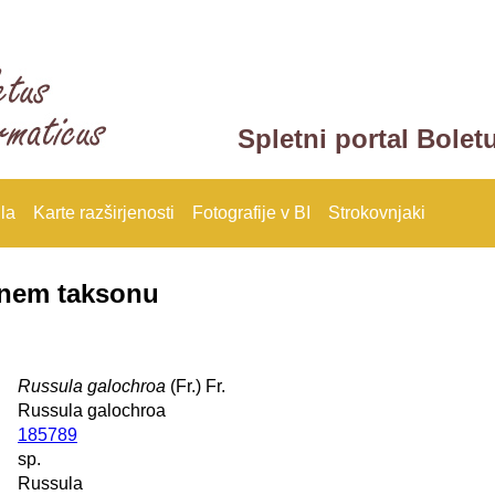
Spletni portal Bolet
la
Karte razširjenosti
Fotografije v BI
Strokovnjaki
anem taksonu
Russula galochroa
(Fr.) Fr.
Russula galochroa
185789
sp.
Russula