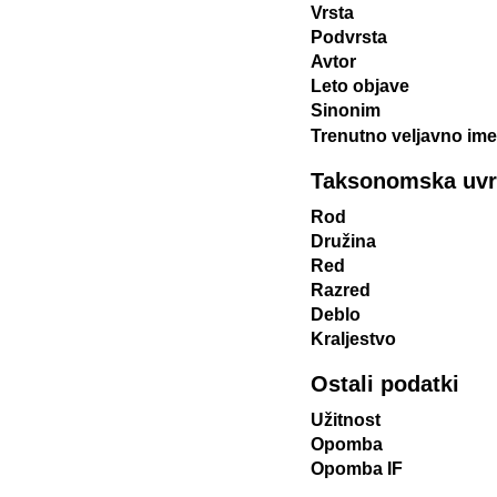
Vrsta
Podvrsta
Avtor
Leto objave
Sinonim
Trenutno veljavno ime
Taksonomska uvrst
Rod
Družina
Red
Razred
Deblo
Kraljestvo
Ostali podatki
Užitnost
Opomba
Opomba IF