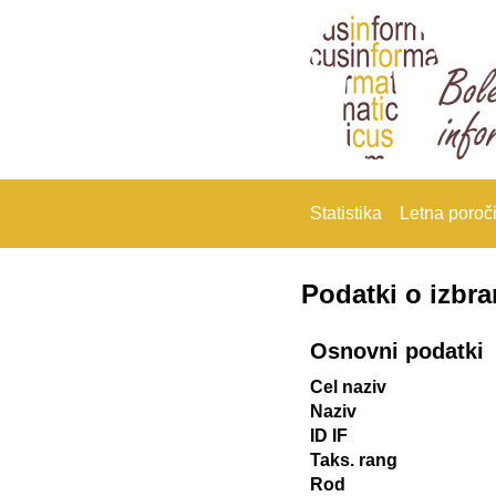
Statistika
Letna poroči
Podatki o izbr
Osnovni podatki
Cel naziv
Naziv
ID IF
Taks. rang
Rod