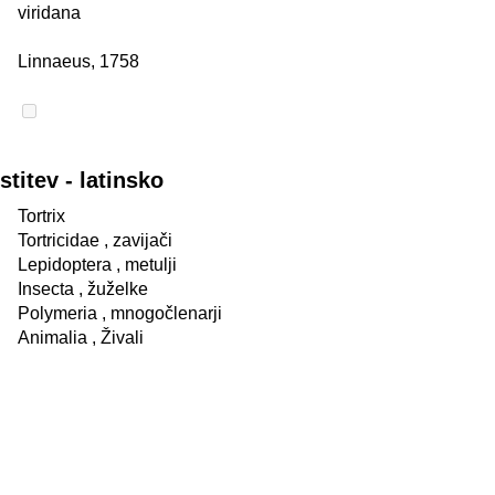
viridana
Linnaeus, 1758
itev - latinsko
Tortrix
Tortricidae
, zavijači
Lepidoptera
, metulji
Insecta
, žuželke
Polymeria
, mnogočlenarji
Animalia
, Živali