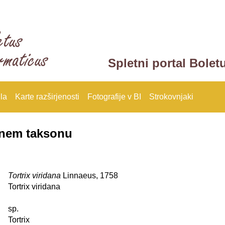
Spletni portal Bolet
la
Karte razširjenosti
Fotografije v BI
Strokovnjaki
anem taksonu
Tortrix viridana
Linnaeus, 1758
Tortrix viridana
sp.
Tortrix