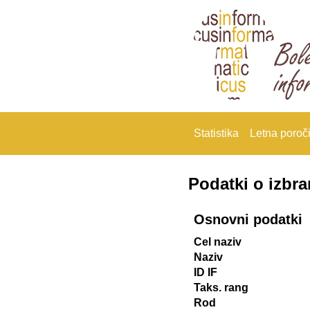
Statistika
Letna poroči
Podatki o izbr
Osnovni podatki
Cel naziv
Naziv
ID IF
Taks. rang
Rod