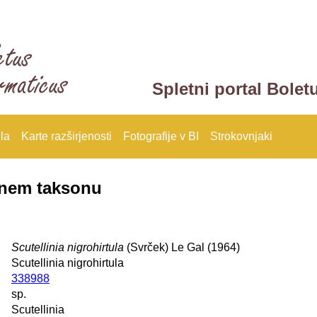
Spletni portal Bolet
la
Karte razširjenosti
Fotografije v BI
Strokovnjaki
anem taksonu
Scutellinia nigrohirtula
(Svrček) Le Gal (1964)
Scutellinia nigrohirtula
338988
sp.
Scutellinia