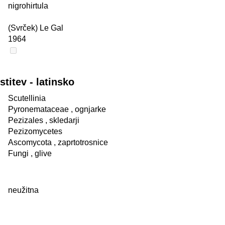
nigrohirtula
(Svrček) Le Gal
1964
itev - latinsko
Scutellinia
Pyronemataceae
, ognjarke
Pezizales
, skledarji
Pezizomycetes
Ascomycota
, zaprtotrosnice
Fungi
, glive
neužitna