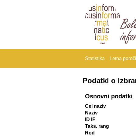
Statistika
Letna poroči
Podatki o izbr
Osnovni podatki
Cel naziv
Naziv
ID IF
Taks. rang
Rod