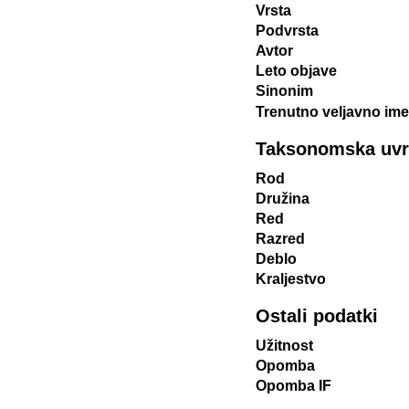
Vrsta
Podvrsta
Avtor
Leto objave
Sinonim
Trenutno veljavno ime
Taksonomska uvrst
Rod
Družina
Red
Razred
Deblo
Kraljestvo
Ostali podatki
Užitnost
Opomba
Opomba IF