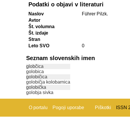
Podatki o objavi v literaturi
Naslov
Führer Pilzk.
Avtor
Št. volumna
Št. izdaje
Stran
Leto SVO
0
Seznam slovenskih imen
globčica
golobica
golobičica
golobičja kolobarnica
golobička
golobja sivka
O portalu
Pogoji uporabe
Piškotki
ISSN 