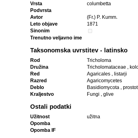
Vrsta
columbetta
Podvrsta
Avtor
(Fr.) P. Kumm.
Leto objave
1871
Sinonim
Trenutno veljavno ime
Taksonomska uvrstitev - latinsko
Rod
Tricholoma
Družina
Tricholomataceae
, ko
Red
Agaricales
, listarji
Razred
Agaricomycetes
Deblo
Basidiomycota
, prosto
Kraljestvo
Fungi
, glive
Ostali podatki
Užitnost
užitna
Opomba
Opomba IF