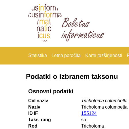
Statistika
Letna poročila
Karte razširjenosti
F
Podatki o izbranem taksonu
Osnovni podatki
Cel naziv
Tricholoma columbetta
Naziv
Tricholoma columbetta
ID IF
155124
Taks. rang
sp.
Rod
Tricholoma