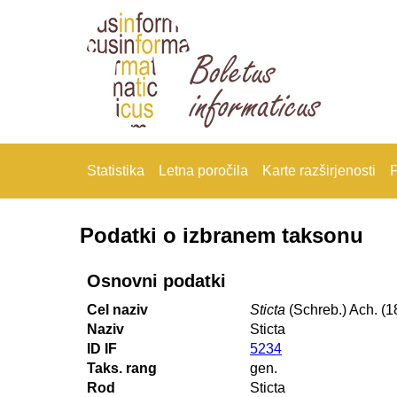
Statistika
Letna poročila
Karte razširjenosti
F
Podatki o izbranem taksonu
Osnovni podatki
Cel naziv
Sticta
(Schreb.) Ach. (1
Naziv
Sticta
ID IF
5234
Taks. rang
gen.
Rod
Sticta