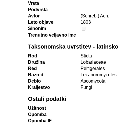
Vrsta
Podvrsta
Avtor
(Schreb.) Ach.
Leto objave
1803
Sinonim
Trenutno veljavno ime
Taksonomska uvrstitev - latinsko
Rod
Sticta
Družina
Lobariaceae
Red
Peltigerales
Razred
Lecanoromycetes
Deblo
Ascomycota
Kraljestvo
Fungi
Ostali podatki
Užitnost
Opomba
Opomba IF