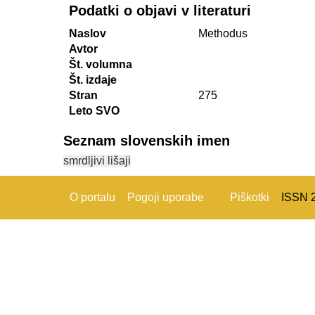
Podatki o objavi v literaturi
Naslov
Methodus
Avtor
Št. volumna
Št. izdaje
Stran
275
Leto SVO
Seznam slovenskih imen
smrdljivi lišaji
O portalu
Pogoji uporabe
Piškotki
ISSN 