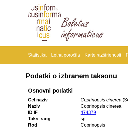
Statistika
Letna poročila
Karte razširjenosti
F
Podatki o izbranem taksonu
Osnovni podatki
Cel naziv
Coprinopsis cinerea
(Sc
Naziv
Coprinopsis cinerea
ID IF
474379
Taks. rang
sp.
Rod
Coprinopsis