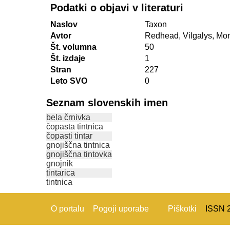
Podatki o objavi v literaturi
Naslov
Taxon
Avtor
Redhead, Vilgalys, Mo
Št. volumna
50
Št. izdaje
1
Stran
227
Leto SVO
0
Seznam slovenskih imen
bela črnivka
čopasta tintnica
čopasti tintar
gnojiščna tintnica
gnojiščna tintovka
gnojnik
tintarica
tintnica
O portalu
Pogoji uporabe
Piškotki
ISSN 