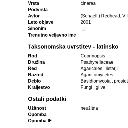
Vrsta
cinerea
Podvrsta
Avtor
(Schaeff.) Redhead, Vi
Leto objave
2001
Sinonim
Trenutno veljavno ime
Taksonomska uvrstitev - latinsko
Rod
Coprinopsis
Družina
Psathyrellaceae
Red
Agaricales
, listarji
Razred
Agaricomycetes
Deblo
Basidiomycota
, prosto
Kraljestvo
Fungi
, glive
Ostali podatki
Užitnost
neužitna
Opomba
Opomba IF