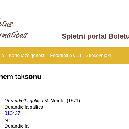
Spletni portal Bolet
la
Karte razširjenosti
Fotografije v BI
Strokovnjaki
anem taksonu
Durandiella gallica
M. Morelet (1971)
Durandiella gallica
313427
sp.
Durandiella