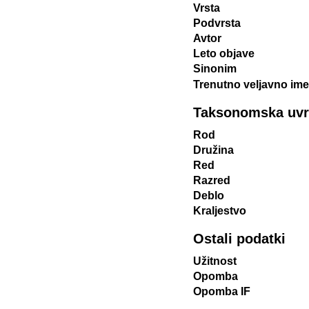
Vrsta
Podvrsta
Avtor
Leto objave
Sinonim
Trenutno veljavno ime
Taksonomska uvrst
Rod
Družina
Red
Razred
Deblo
Kraljestvo
Ostali podatki
Užitnost
Opomba
Opomba IF