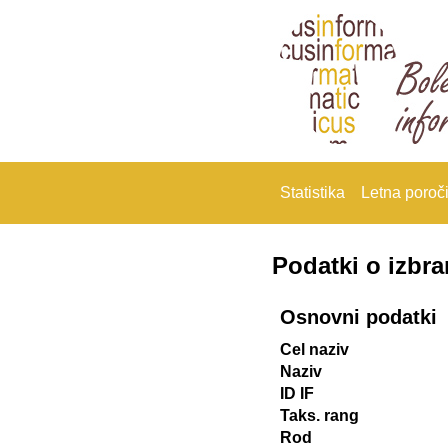
Statistika
Letna poroči
Podatki o izbr
Osnovni podatki
Cel naziv
Naziv
ID IF
Taks. rang
Rod