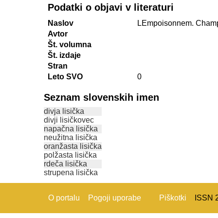
Podatki o objavi v literaturi
Naslov
LEmpoisonnem. Cham
Avtor
Št. volumna
Št. izdaje
Stran
Leto SVO
0
Seznam slovenskih imen
divja lisička
divji lisičkovec
napačna lisička
neužitna lisička
oranžasta lisička
polžasta lisička
rdeča lisička
strupena lisička
O portalu
Pogoji uporabe
Piškotki
ISSN 