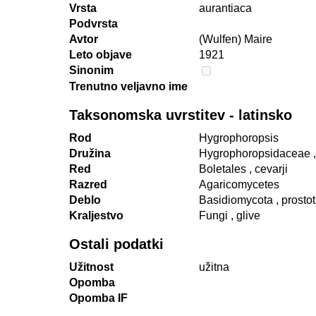
Vrsta
aurantiaca
Podvrsta
Avtor
(Wulfen) Maire
Leto objave
1921
Sinonim
Trenutno veljavno ime
Taksonomska uvrstitev - latinsko
Rod
Hygrophoropsis
Družina
Hygrophoropsidaceae
Red
Boletales
, cevarji
Razred
Agaricomycetes
Deblo
Basidiomycota
, prosto
Kraljestvo
Fungi
, glive
Ostali podatki
Užitnost
užitna
Opomba
Opomba IF