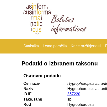
Statistika
Letna poročila
Karte razširjenosti
F
Podatki o izbranem taksonu
Osnovni podatki
Cel naziv
Hygrophoropsis aurant
Naziv
Hygrophoropsis aurant
ID IF
357220
Taks. rang
sp.
Rod
Hygrophoropsis