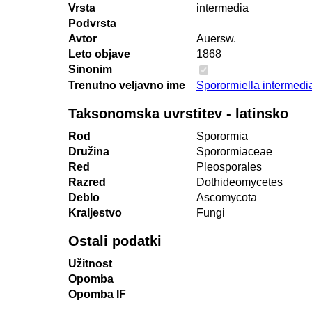
Vrsta
intermedia
Podvrsta
Avtor
Auersw.
Leto objave
1868
Sinonim
Trenutno veljavno ime
Sporormiella intermedi
Taksonomska uvrstitev - latinsko
Rod
Sporormia
Družina
Sporormiaceae
Red
Pleosporales
Razred
Dothideomycetes
Deblo
Ascomycota
Kraljestvo
Fungi
Ostali podatki
Užitnost
Opomba
Opomba IF