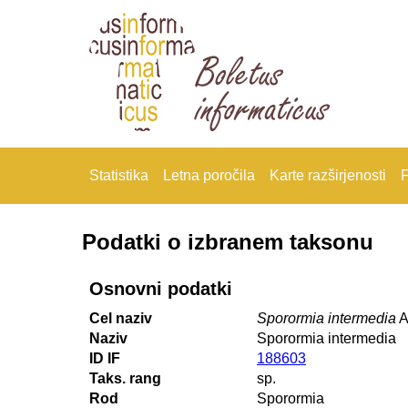
Statistika
Letna poročila
Karte razširjenosti
F
Podatki o izbranem taksonu
Osnovni podatki
Cel naziv
Sporormia intermedia
A
Naziv
Sporormia intermedia
ID IF
188603
Taks. rang
sp.
Rod
Sporormia