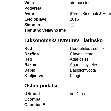
Vrsta
atropunctus
Podvrsta
Avtor
(Pers.) Birkebak & Ada
Leto objave
2016
Sinonim
Trenutno veljavno ime
Taksonomska uvrstitev - latinsko
Rod
Hodophilus
, sočniki
Družina
Clavariaceae
Red
Agaricales
Razred
Agaricomycetes
Deblo
Basidiomycota
Kraljestvo
Fungi
Ostali podatki
Užitnost
neužitna
Opomba
Opomba IF