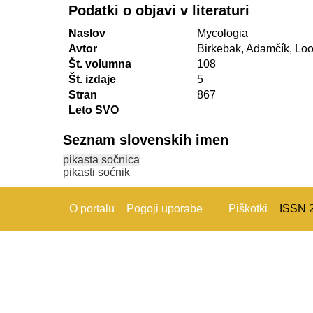
Podatki o objavi v literaturi
Naslov
Mycologia
Avtor
Birkebak, Adamčík, Lo
Št. volumna
108
Št. izdaje
5
Stran
867
Leto SVO
Seznam slovenskih imen
pikasta sočnica
pikasti soćnik
O portalu
Pogoji uporabe
Piškotki
ISSN 