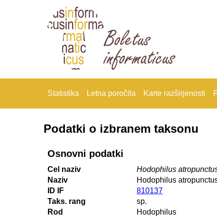
Statistika
Letna poročila
Karte razširjenosti
F
Podatki o izbranem taksonu
Osnovni podatki
Cel naziv
Hodophilus atropunctu
Naziv
Hodophilus atropunctu
ID IF
810137
Taks. rang
sp.
Rod
Hodophilus