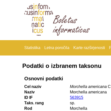
Statistika
Letna poročila
Karte razširjenosti
F
Podatki o izbranem taksonu
Osnovni podatki
Cel naziv
Morchella americana
Cl
Naziv
Morchella americana
ID IF
563915
Taks. rang
sp.
Rod
Morchella