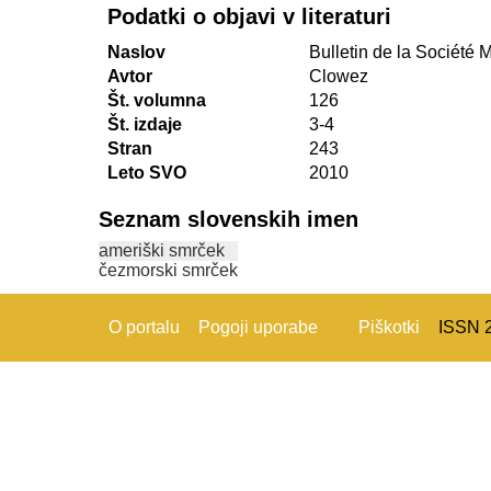
Podatki o objavi v literaturi
Naslov
Bulletin de la Société
Avtor
Clowez
Št. volumna
126
Št. izdaje
3-4
Stran
243
Leto SVO
2010
Seznam slovenskih imen
ameriški smrček
čezmorski smrček
O portalu
Pogoji uporabe
Piškotki
ISSN 