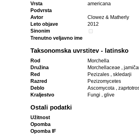
Vrsta
americana
Podvrsta
Avtor
Clowez & Matherly
Leto objave
2012
Sinonim
Trenutno veljavno ime
Taksonomska uvrstitev - latinsko
Rod
Morchella
Družina
Morchellaceae
, jamiča
Red
Pezizales
, skledarji
Razred
Pezizomycetes
Deblo
Ascomycota
, zaprtotro
Kraljestvo
Fungi
, glive
Ostali podatki
Užitnost
Opomba
Opomba IF