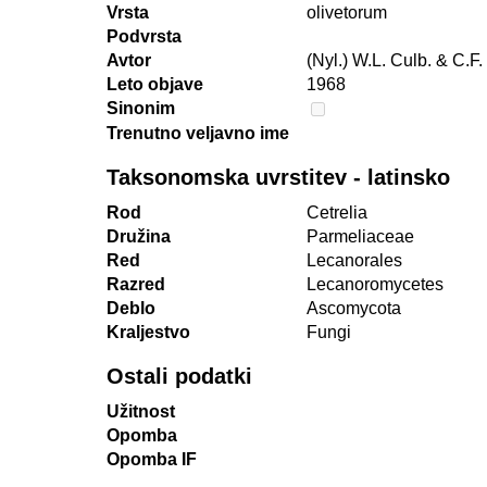
Vrsta
olivetorum
Podvrsta
Avtor
(Nyl.) W.L. Culb. & C.F.
Leto objave
1968
Sinonim
Trenutno veljavno ime
Taksonomska uvrstitev - latinsko
Rod
Cetrelia
Družina
Parmeliaceae
Red
Lecanorales
Razred
Lecanoromycetes
Deblo
Ascomycota
Kraljestvo
Fungi
Ostali podatki
Užitnost
Opomba
Opomba IF