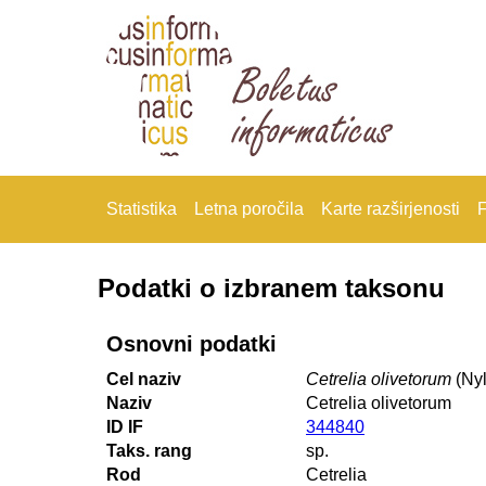
Statistika
Letna poročila
Karte razširjenosti
F
Podatki o izbranem taksonu
Osnovni podatki
Cel naziv
Cetrelia olivetorum
(Nyl
Naziv
Cetrelia olivetorum
ID IF
344840
Taks. rang
sp.
Rod
Cetrelia