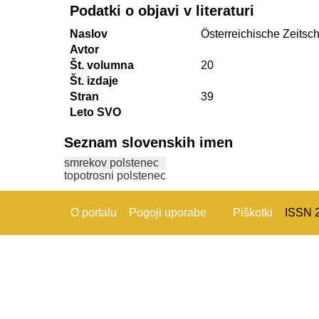
Podatki o objavi v literaturi
Naslov
Österreichische Zeitschr
Avtor
Št. volumna
20
Št. izdaje
Stran
39
Leto SVO
Seznam slovenskih imen
smrekov polstenec
topotrosni polstenec
O portalu
Pogoji uporabe
Piškotki
ISSN 