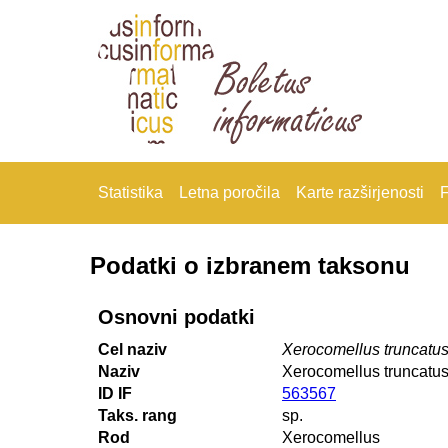
Statistika
Letna poročila
Karte razširjenosti
F
Podatki o izbranem taksonu
Osnovni podatki
Cel naziv
Xerocomellus truncatu
Naziv
Xerocomellus truncatu
ID IF
563567
Taks. rang
sp.
Rod
Xerocomellus