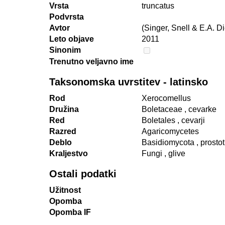
Vrsta
truncatus
Podvrsta
Avtor
(Singer, Snell & E.A. Di
Leto objave
2011
Sinonim
Trenutno veljavno ime
Taksonomska uvrstitev - latinsko
Rod
Xerocomellus
Družina
Boletaceae
, cevarke
Red
Boletales
, cevarji
Razred
Agaricomycetes
Deblo
Basidiomycota
, prosto
Kraljestvo
Fungi
, glive
Ostali podatki
Užitnost
Opomba
Opomba IF