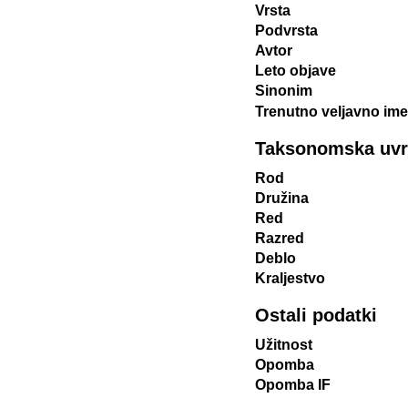
Vrsta
Podvrsta
Avtor
Leto objave
Sinonim
Trenutno veljavno ime
Taksonomska uvrst
Rod
Družina
Red
Razred
Deblo
Kraljestvo
Ostali podatki
Užitnost
Opomba
Opomba IF