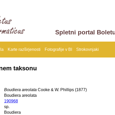
Spletni portal Bolet
la
Karte razširjenosti
Fotografije v BI
Strokovnjaki
anem taksonu
Boudiera areolata
Cooke & W. Phillips (1877)
Boudiera areolata
190968
sp.
Boudiera