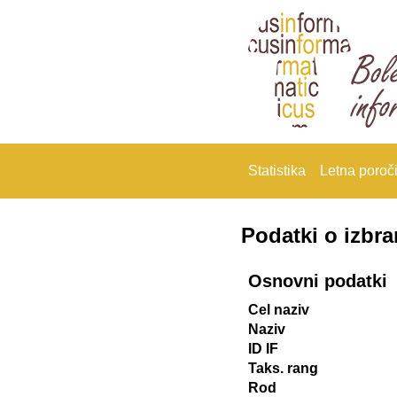
Statistika
Letna poroči
Podatki o izbr
Osnovni podatki
Cel naziv
Naziv
ID IF
Taks. rang
Rod