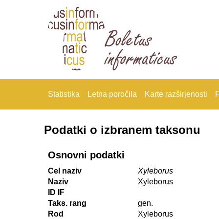
Statistika
Letna poročila
Karte razširjenosti
F
Podatki o izbranem taksonu
Osnovni podatki
Cel naziv
Xyleborus
Naziv
Xyleborus
ID IF
Taks. rang
gen.
Rod
Xyleborus