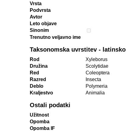
Vrsta
Podvrsta
Avtor
Leto objave
Sinonim
Trenutno veljavno ime
Taksonomska uvrstitev - latinsko
Rod
Xyleborus
Družina
Scolytidae
Red
Coleoptera
Razred
Insecta
Deblo
Polymeria
Kraljestvo
Animalia
Ostali podatki
Užitnost
Opomba
Opomba IF