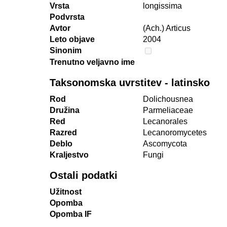
Vrsta
longissima
Podvrsta
Avtor
(Ach.) Articus
Leto objave
2004
Sinonim
Trenutno veljavno ime
Taksonomska uvrstitev - latinsko
Rod
Dolichousnea
Družina
Parmeliaceae
Red
Lecanorales
Razred
Lecanoromycetes
Deblo
Ascomycota
Kraljestvo
Fungi
Ostali podatki
Užitnost
Opomba
Opomba IF