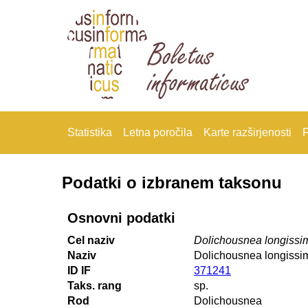
Statistika
Letna poročila
Karte razširjenosti
F
Podatki o izbranem taksonu
Osnovni podatki
Cel naziv
Dolichousnea longissi
Naziv
Dolichousnea longissi
ID IF
371241
Taks. rang
sp.
Rod
Dolichousnea