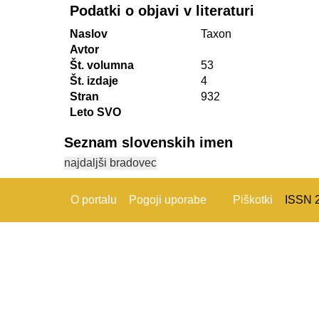
Podatki o objavi v literaturi
Naslov
Taxon
Avtor
Št. volumna
53
Št. izdaje
4
Stran
932
Leto SVO
Seznam slovenskih imen
najdaljši bradovec
O portalu
Pogoji uporabe
Piškotki
ISSN 