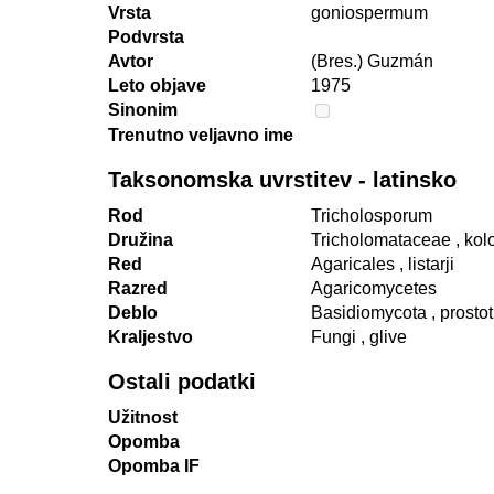
Vrsta
goniospermum
Podvrsta
Avtor
(Bres.) Guzmán
Leto objave
1975
Sinonim
Trenutno veljavno ime
Taksonomska uvrstitev - latinsko
Rod
Tricholosporum
Družina
Tricholomataceae
, ko
Red
Agaricales
, listarji
Razred
Agaricomycetes
Deblo
Basidiomycota
, prosto
Kraljestvo
Fungi
, glive
Ostali podatki
Užitnost
Opomba
Opomba IF