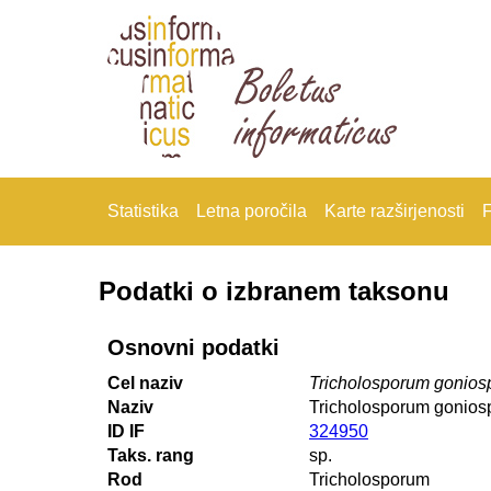
Statistika
Letna poročila
Karte razširjenosti
F
Podatki o izbranem taksonu
Osnovni podatki
Cel naziv
Tricholosporum gonio
Naziv
Tricholosporum gonio
ID IF
324950
Taks. rang
sp.
Rod
Tricholosporum