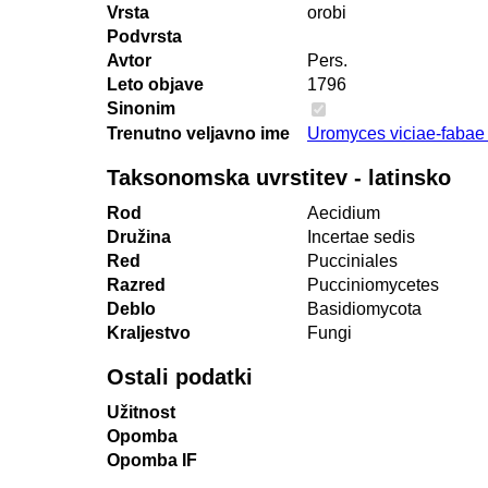
Vrsta
orobi
Podvrsta
Avtor
Pers.
Leto objave
1796
Sinonim
Trenutno veljavno ime
Uromyces viciae-fabae 
Taksonomska uvrstitev - latinsko
Rod
Aecidium
Družina
Incertae sedis
Red
Pucciniales
Razred
Pucciniomycetes
Deblo
Basidiomycota
Kraljestvo
Fungi
Ostali podatki
Užitnost
Opomba
Opomba IF