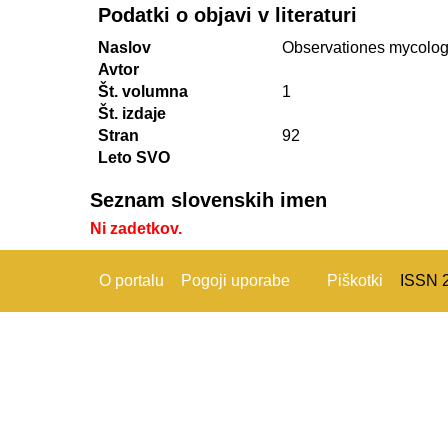
Podatki o objavi v literaturi
Naslov
Observationes mycolog
Avtor
Št. volumna
1
Št. izdaje
Stran
92
Leto SVO
Seznam slovenskih imen
Ni zadetkov.
O portalu
Pogoji uporabe
Piškotki
ISSN 