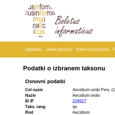
Statistika
Letna poročila
Karte razširjenosti
F
Podatki o izbranem taksonu
Osnovni podatki
Cel naziv
Aecidium orobi
Pers. (
Naziv
Aecidium orobi
ID IF
209927
Taks. rang
sp.
Rod
Aecidium