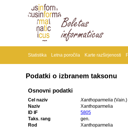
Statistika
Letna poročila
Karte razširjenosti
F
Podatki o izbranem taksonu
Osnovni podatki
Cel naziv
Xanthoparmelia
(Vain.)
Naziv
Xanthoparmelia
ID IF
5805
Taks. rang
gen.
Rod
Xanthoparmelia