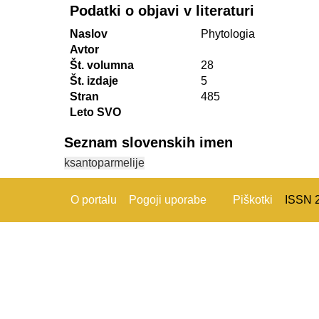
Podatki o objavi v literaturi
Naslov
Phytologia
Avtor
Št. volumna
28
Št. izdaje
5
Stran
485
Leto SVO
Seznam slovenskih imen
ksantoparmelije
O portalu
Pogoji uporabe
Piškotki
ISSN 