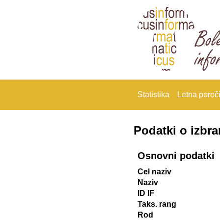
Statistika
Letna poroči
Podatki o izbr
Osnovni podatki
Cel naziv
Naziv
ID IF
Taks. rang
Rod