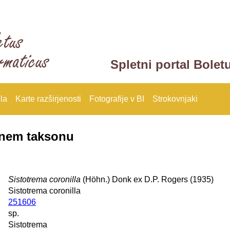
Spletni portal Bolet
la
Karte razširjenosti
Fotografije v BI
Strokovnjaki
anem taksonu
Sistotrema coronilla
(Höhn.) Donk ex D.P. Rogers (1935)
Sistotrema coronilla
251606
sp.
Sistotrema