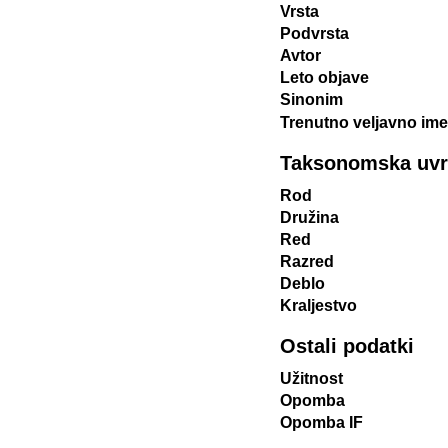
Vrsta
Podvrsta
Avtor
Leto objave
Sinonim
Trenutno veljavno ime
Taksonomska uvrst
Rod
Družina
Red
Razred
Deblo
Kraljestvo
Ostali podatki
Užitnost
Opomba
Opomba IF