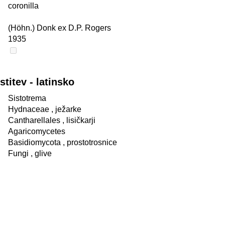
coronilla
(Höhn.) Donk ex D.P. Rogers
1935
itev - latinsko
Sistotrema
Hydnaceae
, ježarke
Cantharellales
, lisičkarji
Agaricomycetes
Basidiomycota
, prostotrosnice
Fungi
, glive