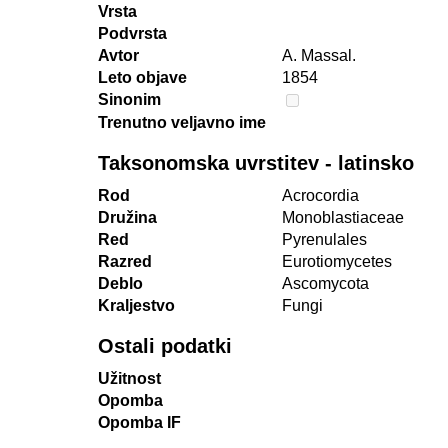
Vrsta
Podvrsta
Avtor
A. Massal.
Leto objave
1854
Sinonim
Trenutno veljavno ime
Taksonomska uvrstitev - latinsko
Rod
Acrocordia
Družina
Monoblastiaceae
Red
Pyrenulales
Razred
Eurotiomycetes
Deblo
Ascomycota
Kraljestvo
Fungi
Ostali podatki
Užitnost
Opomba
Opomba IF