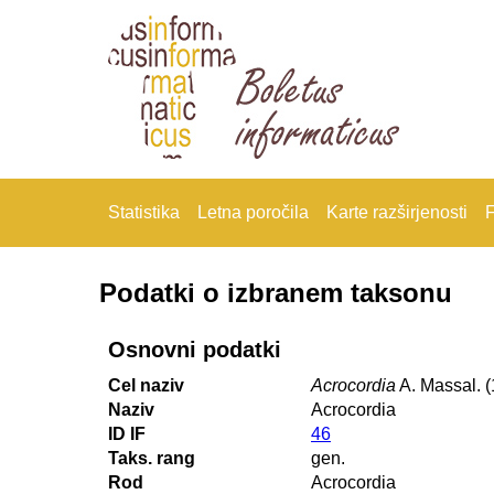
Statistika
Letna poročila
Karte razširjenosti
F
Podatki o izbranem taksonu
Osnovni podatki
Cel naziv
Acrocordia
A. Massal. 
Naziv
Acrocordia
ID IF
46
Taks. rang
gen.
Rod
Acrocordia