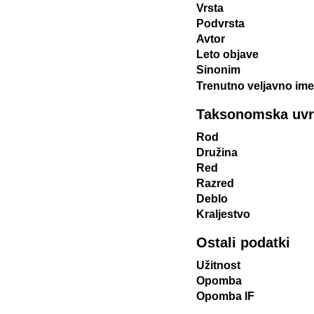
Vrsta
Podvrsta
Avtor
Leto objave
Sinonim
Trenutno veljavno ime
Taksonomska uvrst
Rod
Družina
Red
Razred
Deblo
Kraljestvo
Ostali podatki
Užitnost
Opomba
Opomba IF