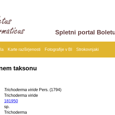
Spletni portal Bolet
la
Karte razširjenosti
Fotografije v BI
Strokovnjaki
anem taksonu
Trichoderma viride
Pers. (1794)
Trichoderma viride
181950
sp.
Trichoderma