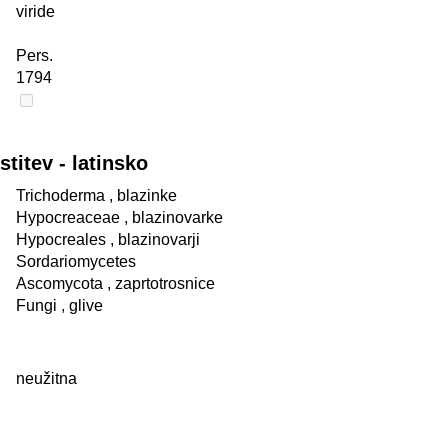
viride
Pers.
1794
itev - latinsko
Trichoderma
, blazinke
Hypocreaceae
, blazinovarke
Hypocreales
, blazinovarji
Sordariomycetes
Ascomycota
, zaprtotrosnice
Fungi
, glive
neužitna