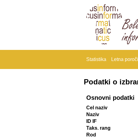
Statistika
Letna poroči
Podatki o izbr
Osnovni podatki
Cel naziv
Naziv
ID IF
Taks. rang
Rod