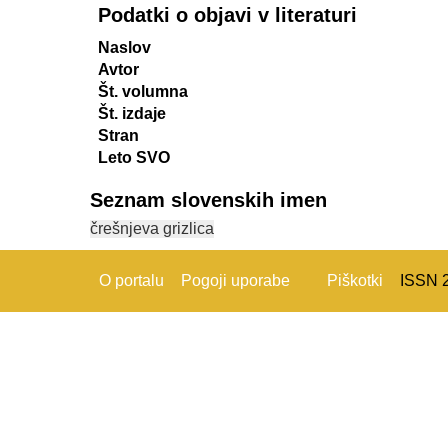
Podatki o objavi v literaturi
Naslov
Avtor
Št. volumna
Št. izdaje
Stran
Leto SVO
Seznam slovenskih imen
črešnjeva grizlica
O portalu
Pogoji uporabe
Piškotki
ISSN 