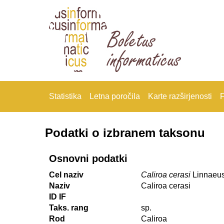
Statistika
Letna poročila
Karte razširjenosti
F
Podatki o izbranem taksonu
Osnovni podatki
Cel naziv
Caliroa cerasi
Linnaeus
Naziv
Caliroa cerasi
ID IF
Taks. rang
sp.
Rod
Caliroa