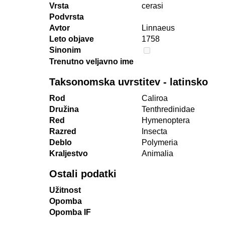
Vrsta
cerasi
Podvrsta
Avtor
Linnaeus
Leto objave
1758
Sinonim
Trenutno veljavno ime
Taksonomska uvrstitev - latinsko
Rod
Caliroa
Družina
Tenthredinidae
Red
Hymenoptera
Razred
Insecta
Deblo
Polymeria
Kraljestvo
Animalia
Ostali podatki
Užitnost
Opomba
Opomba IF