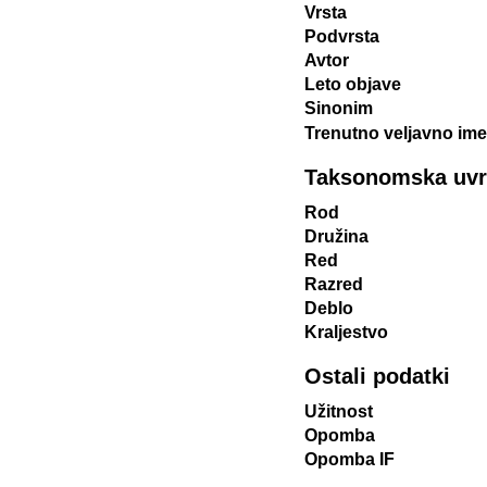
Vrsta
Podvrsta
Avtor
Leto objave
Sinonim
Trenutno veljavno ime
Taksonomska uvrst
Rod
Družina
Red
Razred
Deblo
Kraljestvo
Ostali podatki
Užitnost
Opomba
Opomba IF