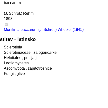
baccarum
(J. Schröt.) Rehm
1893
Monilinia baccarum (J. Schröt.) Whetzel (1945)
itev - latinsko
Sclerotinia
Sclerotiniaceae
, zalogaričarke
Helotiales
, pecljarji
Leotiomycetes
Ascomycota
, zaprtotrosnice
Fungi
, glive