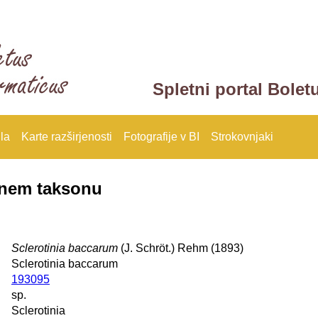
Spletni portal Bolet
la
Karte razširjenosti
Fotografije v BI
Strokovnjaki
anem taksonu
Sclerotinia baccarum
(J. Schröt.) Rehm (1893)
Sclerotinia baccarum
193095
sp.
Sclerotinia