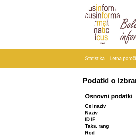
Statistika
Letna poroči
Podatki o izbr
Osnovni podatki
Cel naziv
Naziv
ID IF
Taks. rang
Rod