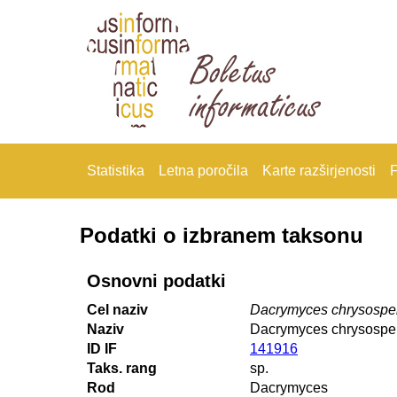
Statistika
Letna poročila
Karte razširjenosti
F
Podatki o izbranem taksonu
Osnovni podatki
Cel naziv
Dacrymyces chrysosp
Naziv
Dacrymyces chrysosp
ID IF
141916
Taks. rang
sp.
Rod
Dacrymyces