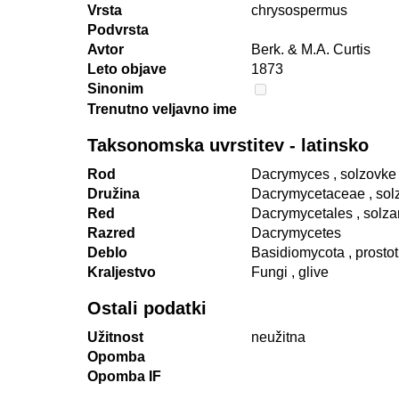
Vrsta
chrysospermus
Podvrsta
Avtor
Berk. & M.A. Curtis
Leto objave
1873
Sinonim
Trenutno veljavno ime
Taksonomska uvrstitev - latinsko
Rod
Dacrymyces
, solzovke
Družina
Dacrymycetaceae
, sol
Red
Dacrymycetales
, solzar
Razred
Dacrymycetes
Deblo
Basidiomycota
, prosto
Kraljestvo
Fungi
, glive
Ostali podatki
Užitnost
neužitna
Opomba
Opomba IF