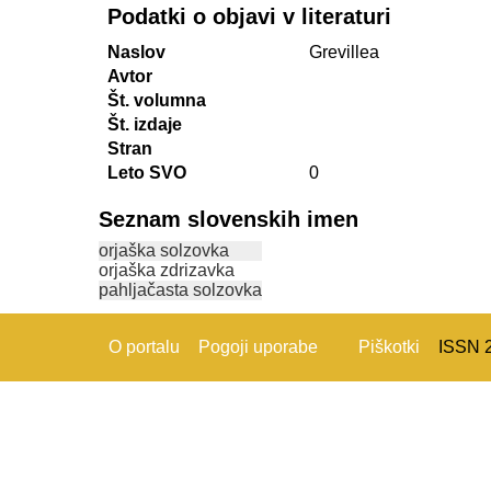
Podatki o objavi v literaturi
Naslov
Grevillea
Avtor
Št. volumna
Št. izdaje
Stran
Leto SVO
0
Seznam slovenskih imen
orjaška solzovka
orjaška zdrizavka
pahljačasta solzovka
O portalu
Pogoji uporabe
Piškotki
ISSN 