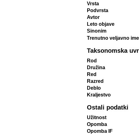
Vrsta
Podvrsta
Avtor
Leto objave
Sinonim
Trenutno veljavno ime
Taksonomska uvrst
Rod
Družina
Red
Razred
Deblo
Kraljestvo
Ostali podatki
Užitnost
Opomba
Opomba IF