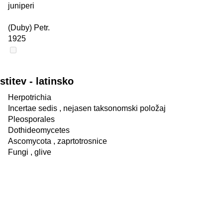
juniperi
(Duby) Petr.
1925
itev - latinsko
Herpotrichia
Incertae sedis
, nejasen taksonomski položaj
Pleosporales
Dothideomycetes
Ascomycota
, zaprtotrosnice
Fungi
, glive