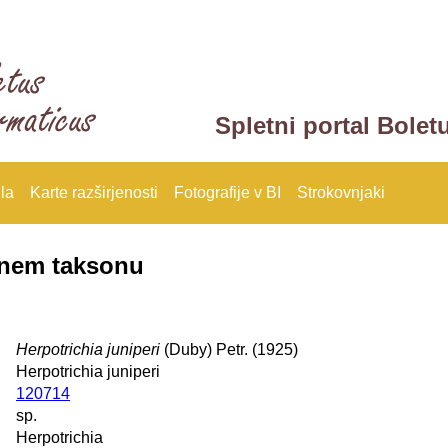
Spletni portal Bolet
la
Karte razširjenosti
Fotografije v BI
Strokovnjaki
anem taksonu
Herpotrichia juniperi
(Duby) Petr. (1925)
Herpotrichia juniperi
120714
sp.
Herpotrichia