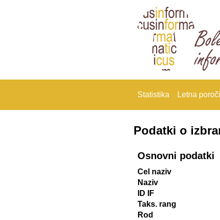
Statistika
Letna poroči
Podatki o izbr
Osnovni podatki
Cel naziv
Naziv
ID IF
Taks. rang
Rod