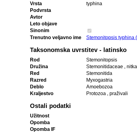
Vrsta
typhina
Podvrsta
Avtor
Leto objave
Sinonim
Trenutno veljavno ime
Stemonitopsis typhina 
Taksonomska uvrstitev - latinsko
Rod
Stemonitopsis
Družina
Stemonitidaceae
, nitk
Red
Stemonitida
Razred
Myxogastria
Deblo
Amoebozoa
Kraljestvo
Protozoa
, praživali
Ostali podatki
Užitnost
Opomba
Opomba IF