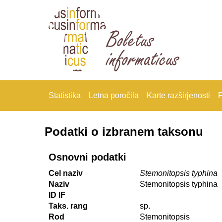
Statistika
Letna poročila
Karte razširjenosti
F
Podatki o izbranem taksonu
Osnovni podatki
Cel naziv
Stemonitopsis typhina
Naziv
Stemonitopsis typhina
ID IF
Taks. rang
sp.
Rod
Stemonitopsis