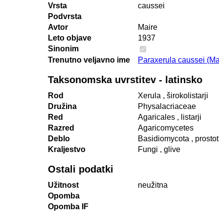
Vrsta
caussei
Podvrsta
Avtor
Maire
Leto objave
1937
Sinonim
Trenutno veljavno ime
Paraxerula caussei (Ma
Taksonomska uvrstitev - latinsko
Rod
Xerula
, širokolistarji
Družina
Physalacriaceae
Red
Agaricales
, listarji
Razred
Agaricomycetes
Deblo
Basidiomycota
, prosto
Kraljestvo
Fungi
, glive
Ostali podatki
Užitnost
neužitna
Opomba
Opomba IF