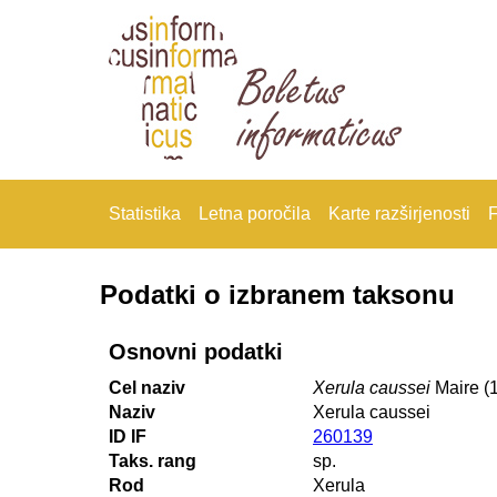
Statistika
Letna poročila
Karte razširjenosti
F
Podatki o izbranem taksonu
Osnovni podatki
Cel naziv
Xerula caussei
Maire (
Naziv
Xerula caussei
ID IF
260139
Taks. rang
sp.
Rod
Xerula