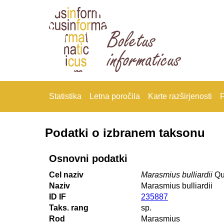
Statistika
Letna poročila
Karte razširjenosti
F
Podatki o izbranem taksonu
Osnovni podatki
Cel naziv
Marasmius bulliardii
Qué
Naziv
Marasmius bulliardii
ID IF
235887
Taks. rang
sp.
Rod
Marasmius