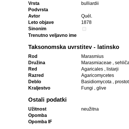
Vrsta
bulliardii
Podvrsta
Avtor
Quél.
Leto objave
1878
Sinonim
Trenutno veljavno ime
Taksonomska uvrstitev - latinsko
Rod
Marasmius
Družina
Marasmiaceae
, sehlič
Red
Agaricales
, listarji
Razred
Agaricomycetes
Deblo
Basidiomycota
, prosto
Kraljestvo
Fungi
, glive
Ostali podatki
Užitnost
neužitna
Opomba
Opomba IF