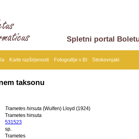
Spletni portal Bolet
la
Karte razširjenosti
Fotografije v BI
Strokovnjaki
anem taksonu
Trametes hirsuta
(Wulfen) Lloyd (1924)
Trametes hirsuta
531523
sp.
Trametes