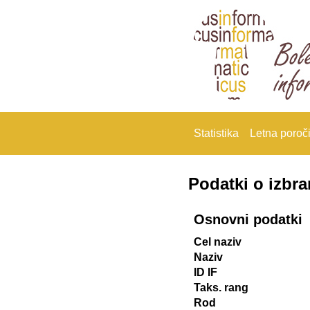
Statistika
Letna poroči
Podatki o izbr
Osnovni podatki
Cel naziv
Naziv
ID IF
Taks. rang
Rod