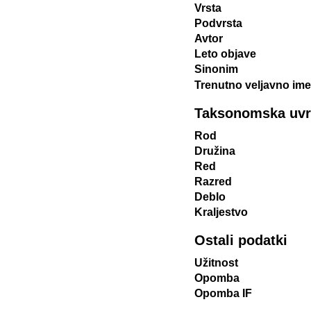
Vrsta
Podvrsta
Avtor
Leto objave
Sinonim
Trenutno veljavno ime
Taksonomska uvrst
Rod
Družina
Red
Razred
Deblo
Kraljestvo
Ostali podatki
Užitnost
Opomba
Opomba IF