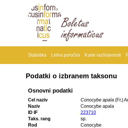
Statistika
Letna poročila
Karte razširjenosti
F
Podatki o izbranem taksonu
Osnovni podatki
Cel naziv
Conocybe apala
(Fr.) A
Naziv
Conocybe apala
ID IF
223710
Taks. rang
sp.
Rod
Conocybe