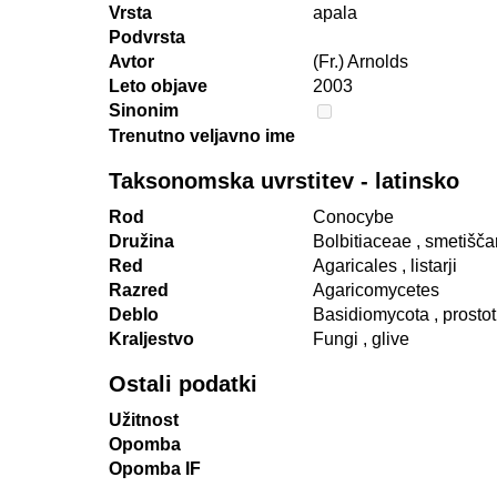
Vrsta
apala
Podvrsta
Avtor
(Fr.) Arnolds
Leto objave
2003
Sinonim
Trenutno veljavno ime
Taksonomska uvrstitev - latinsko
Rod
Conocybe
Družina
Bolbitiaceae
, smetišča
Red
Agaricales
, listarji
Razred
Agaricomycetes
Deblo
Basidiomycota
, prosto
Kraljestvo
Fungi
, glive
Ostali podatki
Užitnost
Opomba
Opomba IF