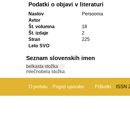
Podatki o objavi v literaturi
Naslov
Persoonia
Avtor
Št. volumna
18
Št. izdaje
2
Stran
225
Leto SVO
Seznam slovenskih imen
belkasta stožka
mlečnobela stožka
O portalu
Pogoji uporabe
Piškotki
ISSN 