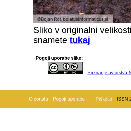
Sliko v originalni velikos
snamete
tukaj
Pogoji uporabe slike:
Priznanje avtorstva
O portalu
Pogoji uporabe
Piškotki
ISSN 