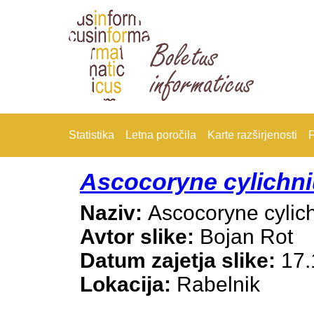
Statistika
Letna poročila
Karte razširjenosti
F
Ascocoryne cylichn
Naziv:
Ascocoryne cylic
Avtor slike:
Bojan Rot
Datum zajetja slike:
17.
Lokacija:
Rabelnik