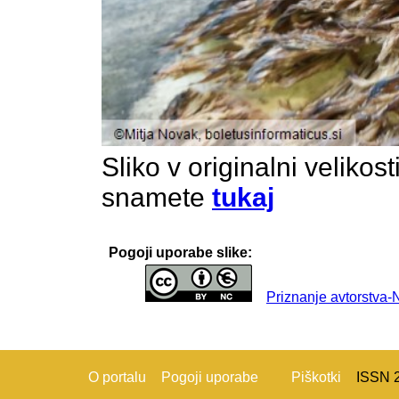
Sliko v originalni velikos
snamete
tukaj
Pogoji uporabe slike:
Priznanje avtorstva
O portalu
Pogoji uporabe
Piškotki
ISSN 