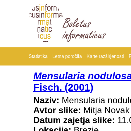
Statistika
Letna poročila
Karte razširjenosti
F
Mensularia nodulos
Fisch. (2001)
Naziv:
Mensularia nodul
Avtor slike:
Mitja Novak
Datum zajetja slike:
11.
Lokacija:
Brezje