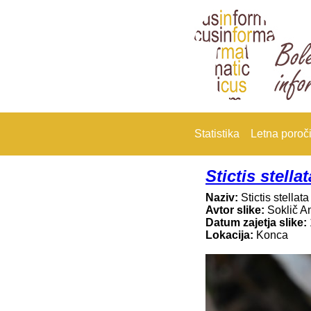
Statistika
Letna poroči
Stictis stellat
Naziv:
Stictis stellata
Avtor slike:
Soklič A
Datum zajetja slike:
Lokacija:
Konca