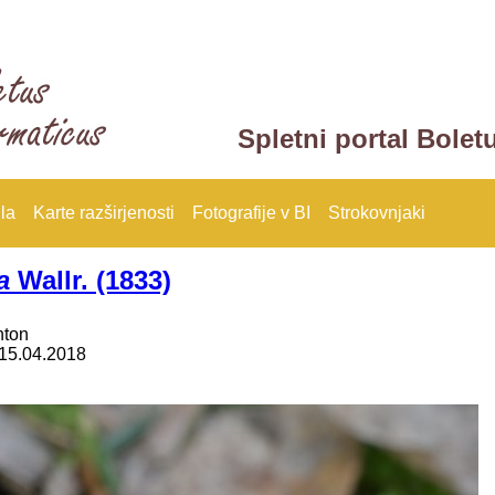
Spletni portal Bolet
la
Karte razširjenosti
Fotografije v BI
Strokovnjaki
a
Wallr. (1833)
nton
15.04.2018