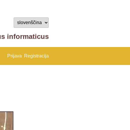
us informaticus
Prijava
Registracija