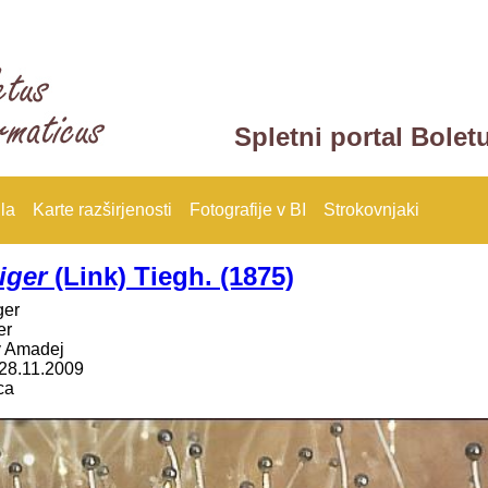
Spletni portal Bolet
la
Karte razširjenosti
Fotografije v BI
Strokovnjaki
iger
(Link) Tiegh. (1875)
ger
er
y Amadej
28.11.2009
ca