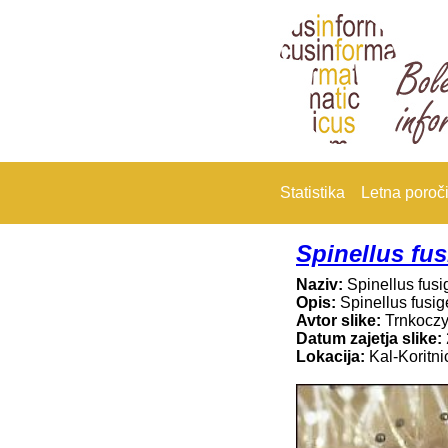
Statistika
Letna poroči
Spinellus fus
Naziv:
Spinellus fusi
Opis:
Spinellus fusig
Avtor slike:
Trnkocz
Datum zajetja slike:
Lokacija:
Kal-Koritni