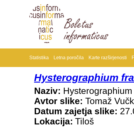
Statistika
Letna poročila
Karte razširjenosti
F
Hysterographium fra
Naziv:
Hysterographium f
Avtor slike:
Tomaž Vuč
Datum zajetja slike:
27.
Lokacija:
Tiloš