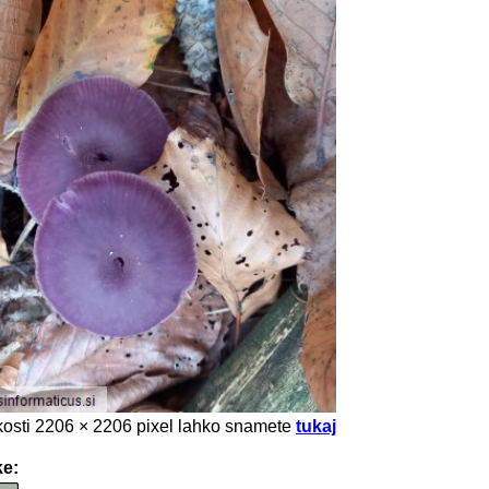
likosti 2206 × 2206 pixel lahko snamete
tukaj
ke: