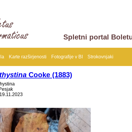
Spletni portal Bolet
la
Karte razširjenosti
Fotografije v BI
Strokovnjaki
thystina
Cooke (1883)
hystina
Pesjak
19.11.2023