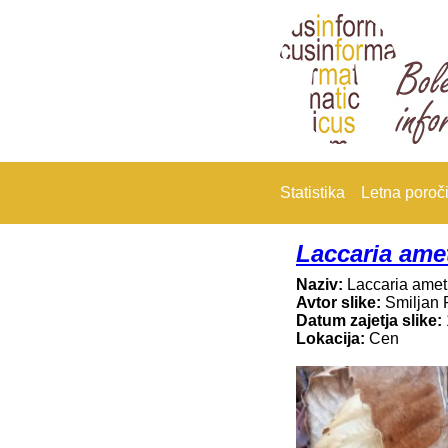
Statistika
Letna poroči
Laccaria ame
Naziv:
Laccaria amet
Avtor slike:
Smiljan 
Datum zajetja slike:
Lokacija:
Cen