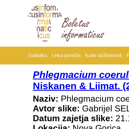
Statistika
Letna poročila
Karte razširjenosti
F
Phlegmacium coerul
Niskanen & Liimat. (
Naziv:
Phlegmacium coe
Avtor slike:
Gabrijel S
Datum zajetja slike:
21.
Lokacija:
Nova Gorica