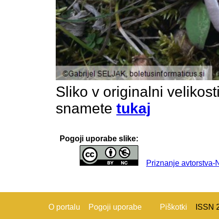
Sliko v originalni velikos
snamete
tukaj
Pogoji uporabe slike:
Priznanje avtorstva
O portalu
Pogoji uporabe
Piškotki
ISSN 