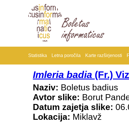
Statistika
Letna poročila
Karte razširjenosti
F
Imleria badia
(Fr.) Vi
Naziv:
Boletus badius
Avtor slike:
Borut Pande
Datum zajetja slike:
06.
Lokacija:
Miklavž