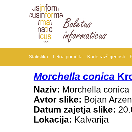
Statistika
Letna poročila
Karte razširjenosti
F
Morchella conica
Kro
Naziv:
Morchella conica
Avtor slike:
Bojan Arze
Datum zajetja slike:
20.
Lokacija:
Kalvarija