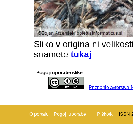
Sliko v originalni velikos
snamete
tukaj
Pogoji uporabe slike:
Priznanje avtorstva
O portalu
Pogoji uporabe
Piškotki
ISSN 