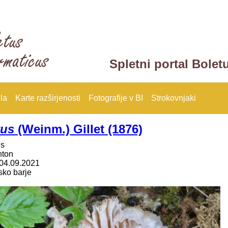
Spletni portal Bolet
la
Karte razširjenosti
Fotografije v BI
Strokovnjaki
tus
(Weinm.) Gillet (1876)
us
nton
04.09.2021
sko barje