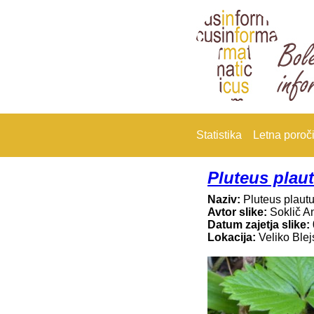
Statistika
Letna poroči
Pluteus plau
Naziv:
Pluteus plaut
Avtor slike:
Soklič A
Datum zajetja slike:
Lokacija:
Veliko Blej