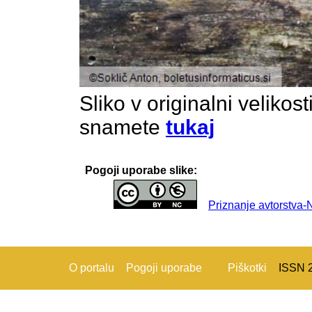
Sliko v originalni velikos
snamete
tukaj
Pogoji uporabe slike:
Priznanje avtorstva
O portalu
Pogoji uporabe
Piškotki
ISSN 