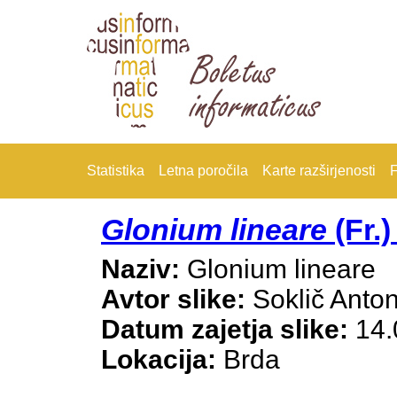
Statistika
Letna poročila
Karte razširjenosti
F
Glonium lineare
(Fr.)
Naziv:
Glonium lineare
Avtor slike:
Soklič Anto
Datum zajetja slike:
14.
Lokacija:
Brda