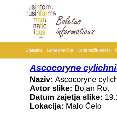
Statistika
Letna poročila
Karte razširjenosti
F
Ascocoryne cylichn
Naziv:
Ascocoryne cylic
Avtor slike:
Bojan Rot
Datum zajetja slike:
19.
Lokacija:
Malo Čelo