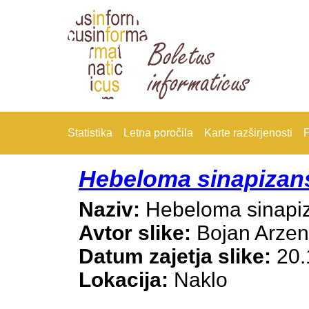
Statistika
Letna poročila
Karte razširjenosti
F
Hebeloma sinapizan
Naziv:
Hebeloma sinapi
Avtor slike:
Bojan Arze
Datum zajetja slike:
20.
Lokacija:
Naklo