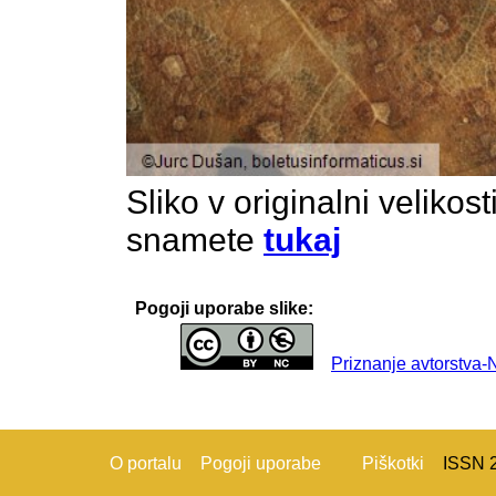
Sliko v originalni velikos
snamete
tukaj
Pogoji uporabe slike:
Priznanje avtorstva
O portalu
Pogoji uporabe
Piškotki
ISSN 