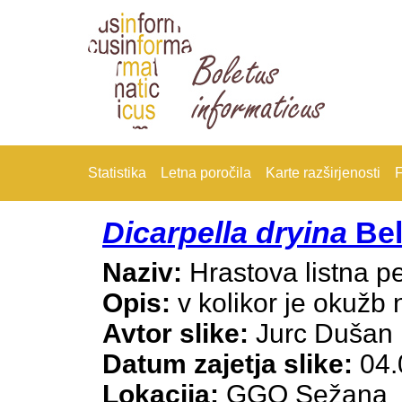
Statistika
Letna poročila
Karte razširjenosti
F
Dicarpella dryina
Bel
Naziv:
Hrastova listna p
Opis:
v kolikor je okužb n
Avtor slike:
Jurc Dušan
Datum zajetja slike:
04.
Lokacija:
GGO Sežana