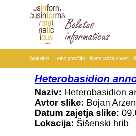
Statistika
Letna poročila
Karte razširjenosti
F
Heterobasidion an
Naziv:
Heterobasidion 
Avtor slike:
Bojan Arze
Datum zajetja slike:
09.
Lokacija:
Šišenski hrib