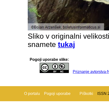
Sliko v originalni velikos
snamete
tukaj
Pogoji uporabe slike:
Priznanje avtorstva
O portalu
Pogoji uporabe
Piškotki
ISSN 