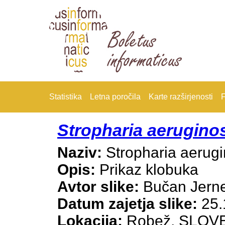
Statistika
Letna poročila
Karte razširjenosti
F
Stropharia aerugino
Naziv:
Stropharia aerug
Opis:
Prikaz klobuka
Avtor slike:
Bučan Jerne
Datum zajetja slike:
25.
Lokacija:
Robež, SLOV