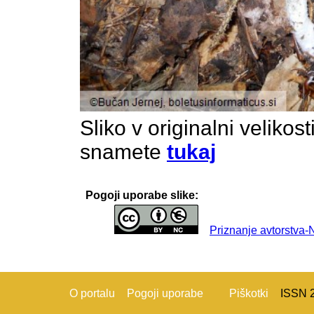
Sliko v originalni velikos
snamete
tukaj
Pogoji uporabe slike:
Priznanje avtorstva
O portalu
Pogoji uporabe
Piškotki
ISSN 