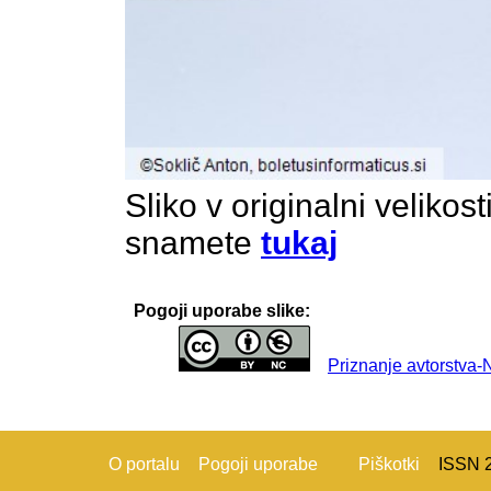
Sliko v originalni velikos
snamete
tukaj
Pogoji uporabe slike:
Priznanje avtorstva
O portalu
Pogoji uporabe
Piškotki
ISSN 