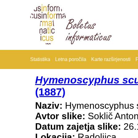
Statistika
Letna poročila
Karte razširjenosti
F
Hymenoscyphus scu
(1887)
Naziv:
Hymenoscyphus s
Avtor slike:
Soklič Anto
Datum zajetja slike:
26.
Lokacija:
Radoljica