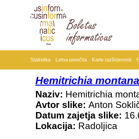
Statistika
Letna poročila
Karte razširjenosti
F
Hemitrichia montan
Naziv:
Hemitrichia mont
Avtor slike:
Anton Sokli
Datum zajetja slike:
16.
Lokacija:
Radoljica