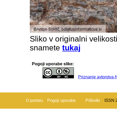
Sliko v originalni velikos
snamete
tukaj
Pogoji uporabe slike:
Priznanje avtorstva
O portalu
Pogoji uporabe
Piškotki
ISSN 