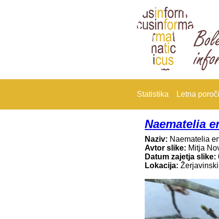
Statistika
Letna poroči
Naematelia e
Naziv:
Naematelia e
Avtor slike:
Mitja No
Datum zajetja slike:
Lokacija:
Žerjavinski