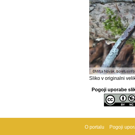
Sliko v originalni ve
Pogoji uporabe sli
O portalu
Pogoji upo