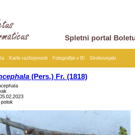
Spletni portal Bolet
la
Karte razširjenosti
Fotografije v BI
Strokovnjaki
ncephala
(Pers.) Fr. (1818)
ncephala
vak
05.02.2023
 potok