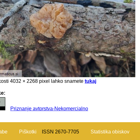
likosti 4032 × 2268 pixel lahko snamete
tukaj
ke:
Priznanje avtorstva-Nekomercialno
rabe
Piškotki
ISSN 2670-7705
Statistika obiskov